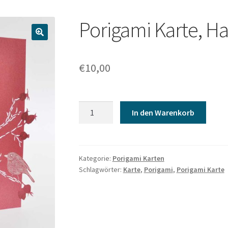
Porigami Karte, H
€
10,00
Porigami
In den Warenkorb
Karte,
Hagebutten
Menge
Kategorie:
Porigami Karten
Schlagwörter:
Karte
,
Porigami
,
Porigami Karte