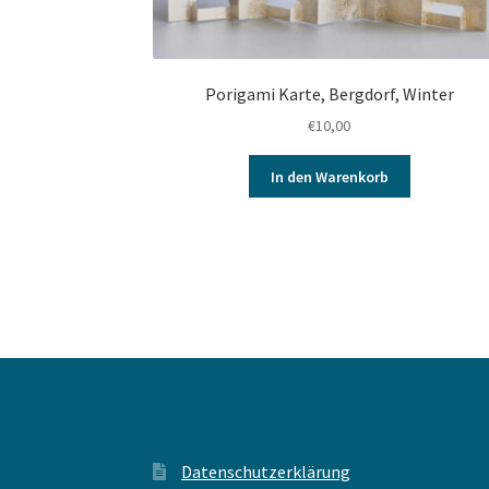
Porigami Karte, Bergdorf, Winter
€
10,00
In den Warenkorb
Datenschutzerklärung