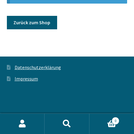
Porigami
Warenkorb
Zurück zum Shop
Datenschutzerklärung
Impressum
0
Suche
Suche