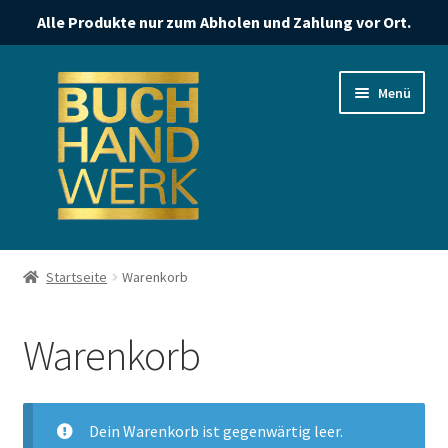
Alle Produkte nur zum Abholen und Zahlung vor Ort.
Zur
Zum
Menü
Navigation
Inhalt
springen
springen
Start
Startseite
Warenkorb
Datenschutzerklärung
Warenkorb
Impressum
Kasse
Dein Warenkorb ist gegenwärtig leer.