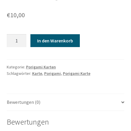
€
10,00
Porigami
In den Warenkorb
Karte
Bäume
im
Frühling
Kategorie:
Porigami Karten
Schlagwörter:
Karte
,
Porigami
,
Porigami Karte
Menge
Bewertungen (0)
Bewertungen