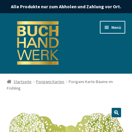
Alle Produkte nur zum Abholen und Zahlung vor Ort.
Zur
Zum
Menü
Navigation
Inhalt
springen
springen
Start
Startseite
Porigami Karten
Porigami Karte Bäume im
Frühling
Datenschutzerklärung
Impressum
Kasse