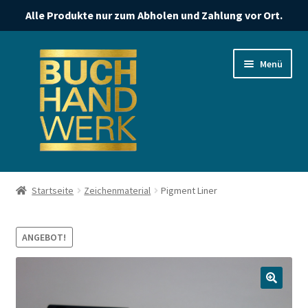
Alle Produkte nur zum Abholen und Zahlung vor Ort.
Zur
Zum
Menü
Navigation
Inhalt
springen
springen
Start
Startseite
Zeichenmaterial
Pigment Liner
Datenschutzerklärung
ANGEBOT!
Impressum
Kasse