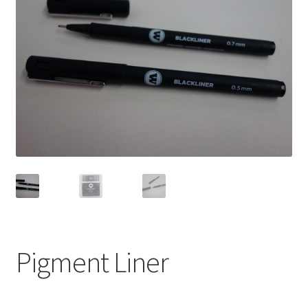
Porigami
Warenkorb
Pigment Liner