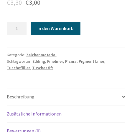
€
3,30
€
3,00
Pigment
In den Warenkorb
Liner
Menge
Kategorie:
Zeichenmaterial
Schlagwörter:
Edding
,
Fineliner
,
Picma
,
Pigment Liner
,
Tuschefüller
,
Tuschestift
Beschreibung
Zusätzliche Informationen
Bewertungen (0)