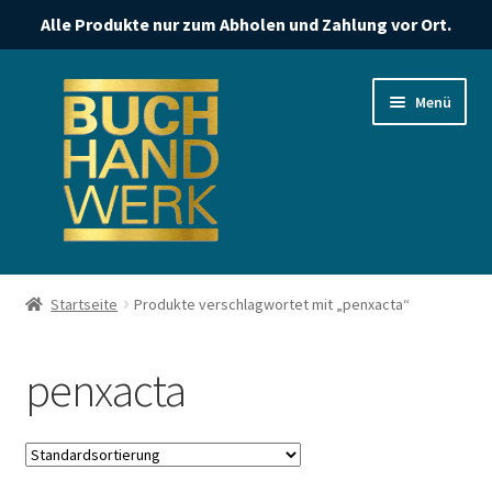
Alle Produkte nur zum Abholen und Zahlung vor Ort.
Zur
Zum
Menü
Navigation
Inhalt
springen
springen
Start
Startseite
Produkte verschlagwortet mit „penxacta“
Datenschutzerklärung
penxacta
Impressum
Kasse