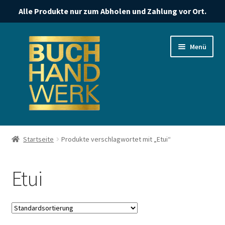
Alle Produkte nur zum Abholen und Zahlung vor Ort.
Zur
Zum
Menü
Navigation
Inhalt
springen
springen
Start
Startseite
Produkte verschlagwortet mit „Etui“
Datenschutzerklärung
Etui
Impressum
Kasse