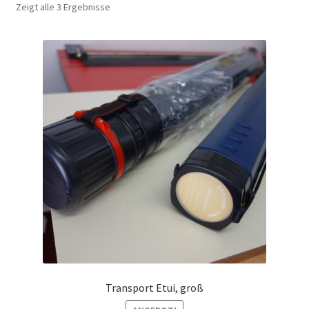
Zeigt alle 3 Ergebnisse
Porigami
Warenkorb
Transport Etui, groß